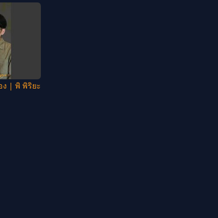
อง | พิ พิริยะ