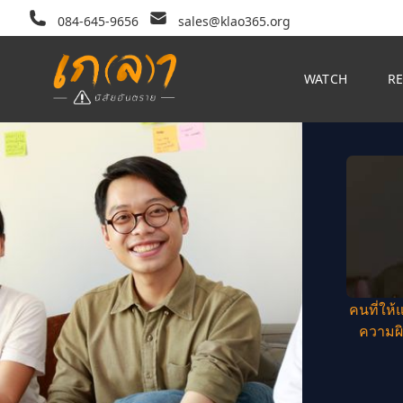
084-645-9656
sales@klao365.org
WATCH
R
คนที่ให้
ความผิ