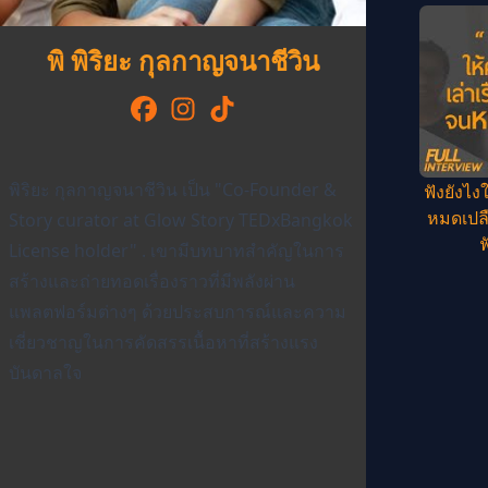
พิ พิริยะ กุลกาญจนาชีวิน
พิริยะ กุลกาญจนาชีวิน เป็น "Co-Founder &
ฟังยังไง
หมดเปลื
Story curator at Glow Story TEDxBangkok
ฟ
License holder" . เขามีบทบาทสำคัญในการ
สร้างและถ่ายทอดเรื่องราวที่มีพลังผ่าน
แพลตฟอร์มต่างๆ ด้วยประสบการณ์และความ
เชี่ยวชาญในการคัดสรรเนื้อหาที่สร้างแรง
บันดาลใจ