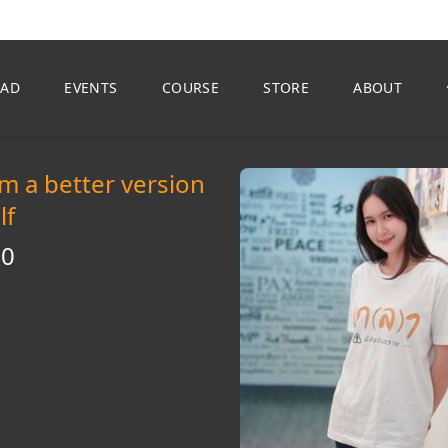
EAD
EVENTS
COURSE
STORE
ABOUT
 I'm a better version
lf
50