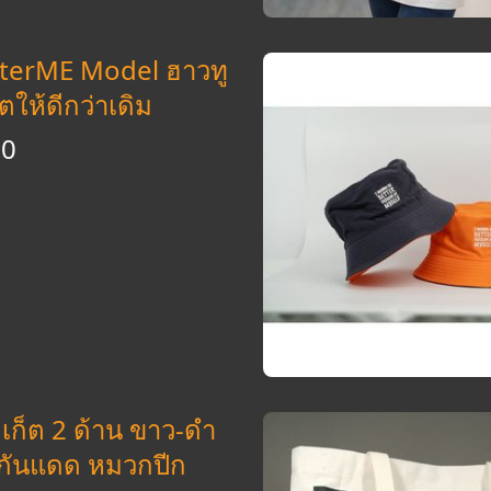
terME Model ฮาวทู
ิตให้ดีกว่าเดิม
60
เก็ต 2 ด้าน ขาว-ดำ
กันแดด หมวกปีก