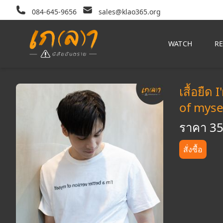
084-645-9656
sales@klao365.org
WATCH
R
เสื้อยืด
of myse
ราคา 3
สั่งซื้อ