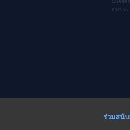
นั่นคือค
สารจาก ว
ร่วมสนับ