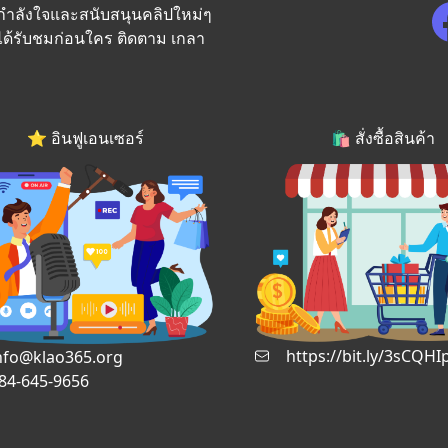
็นกำลังใจและสนับสนุนคลิปใหม่ๆ
้ได้รับชมก่อนใคร ติดตาม เกลา
⭐️ อินฟูเอนเซอร์
🛍️ สั่งซื้อสินค้า
https://bit.ly/3sCQHI
nfo@klao365.org
84-645-9656