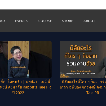
EAD
EVENTS
COURSE
STORE
ABOUT
ำ ที่ทำให้คนรัก | บทสัมภาษณ์ พี่
นิสัยอะไรที่ใคร ๆ ก็อยากร่
พงษ์ คงมาลัย Rabbit's Tale PR
เกลา x พี่ปอง จักรพงษ์ คงมา
ปี 2022
Tale PR