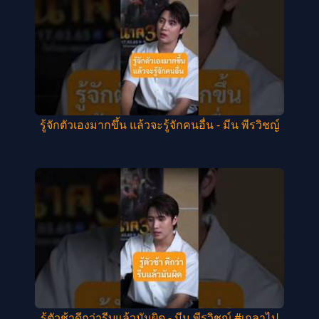
รู้จักตัวเองมากขึ้น แล้วจะรู้จักคนอื่น - มีน พีรวิชญ์
รู้ตัวช้าดีกว่ารีบแล้วมันผิด - มีน พีรวิชญ์ #เกลาไป