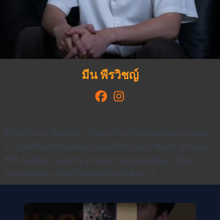
มีน พีรวิชญ์
พีรวิชญ์ อรรถชิตสถาพร ชื่อเล่น มีน เป็นนักแสดงและนายแบบ
ชาวไทยเชื้อสายจีน มีผลงานเป็นที่รู้จักในบท “ติณณ์” จากละคร
ซีรีส์ บังเอิญรัก Love By Chance ปัจจุบันเซ็นสัญญาเป็นนัก
แสดงสังกัดสถานีวิทยุโทรทัศน์ไทยทีวีสีช่อง 3