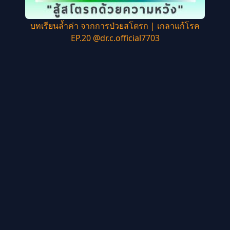
บทเรียนล้ำค่า จากการป่วยสโตรก | เกลาแก้โรค
EP.20 @dr.c.official7703