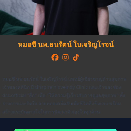
หมอซี นพ.ธนรัตน์ ใบเจริญโรจน์
หมอซี นพ.ธนรัตน์ ใบเจริญโรจน์ แพทย์ผู้เชี่ยวชาญด้านสุขภาพ
เจ้าของคลินิก Dr.Inspireinloveindy Clinic และเจ้าของช่อง
dr.c.official "สื่อ" เพื่อ "ให้ความรู้เกี่ยวกับการดูแลสุขภาพ" ทั้ง
ร่างกายและจิตใจ ถ่ายทอดเคล็ดลับเพื่อชีวิตที่แข็งแรง พร้อม
สร้างแรงบันดาลใจในการพัฒนาตัวเองในทุกด้าน