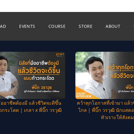
EAD
EVENTS
COURSE
STORE
ABOUT
่มืออาชีพต้องมี แล้วชีวิตจะดีขึ้น
คว้าทุกโอกาสที่เข้ามา แล้ว
กระโดด | เกลา x พี่บิ๊ก วรวุฒิ
ไกล | พี่บิ๊ก วรวุฒิ นักแสดงผ
หัวเราะให้สังคม