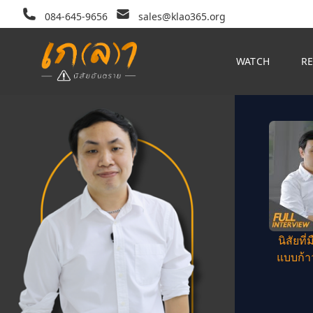
084-645-9656
sales@klao365.org
WATCH
R
นิสัยที
แบบก้าว