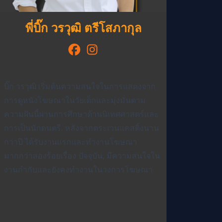
พี่บิ๊ก วรวุฒิ ตรีโสภากุล
บิ๊ก วรวุฒิ เริ่มต้นความสนใจในการแสดงจาก
การดูหนังโฆษณาในวัยเด็กและมุ่งมั่นตาม
ความฝันนี้ผ่านการศึกษาด้านนิเทศศาสตร์และ
การเป็นนักดนตรี. หลังจากตระเวนแคสติ้งนาน
กว่าปี ได้รับงานแรกและทำงานโฆษณา
มากกว่าสองร้อยเรื่อง ปัจจุบัน, มีความสนใจใน
งานกำกับและยังคงทำงานในวงการโฆษณา