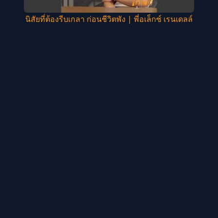
นิสัยที่ต้องรีบเกลา ก่อนชีวิตพัง | พี่อเล็กซ์ เรนเดลล์