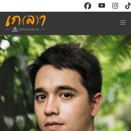
CONTENT
RESOURCE
Watch
Store
Read
ร่วมงาน
Events
ติดต่อโฆษณา
Course
ABOUT
Sign in